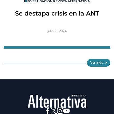
INVESTIGACIÓN REVISTA ALTERNATIVA
R
Se destapa crisis en la ANT
B
julio 10, 2024
Item
1
of
Ver más
3