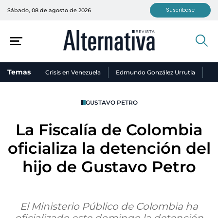
Suscríbase
Sábado, 08 de agosto de 2026
Temas
Crisis en Venezuela
Edmundo González Urrutia
Ni
GUSTAVO PETRO
La Fiscalía de Colombia
oficializa la detención del
hijo de Gustavo Petro
El Ministerio Público de Colombia ha