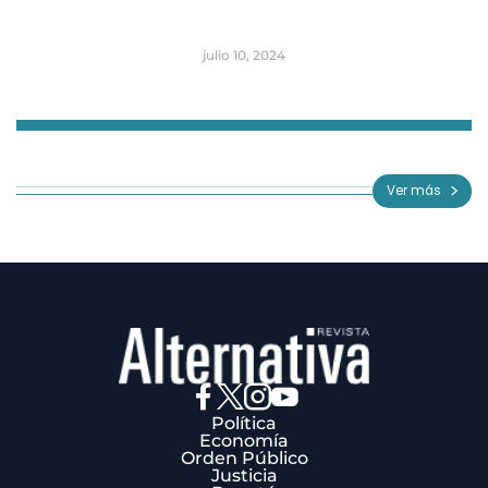
julio 10, 2024
Item
1
of
Ver más
3
Política
Economía
Orden Público
Justicia