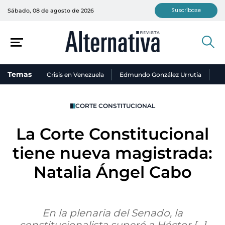
Suscríbase
Sábado, 08 de agosto de 2026
Temas
Crisis en Venezuela
Edmundo González Urrutia
Ni
CORTE CONSTITUCIONAL
La Corte Constitucional
tiene nueva magistrada:
Natalia Ángel Cabo
En la plenaria del Senado, la