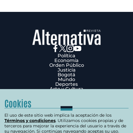
Política
Economía
Orden Público
Justicia
Bogotá
Mundo
Deportes
Arte y Cultura
Opinión
Edición Impresa
Cookies
¿Quiénes Somos?
Términos y condiciones
Política de privacidad
El uso de este sitio web implica la aceptación de los
Política de cookies
Términos y condiciones
. Utilizamos cookies propias y de
Contáctenos
terceros para mejorar la experiencia del usuario a través de
Carrera 7 # 75-51 Edificio Terpel Oficina 501
su navegación. Si continúas navegando aceptas su uso.