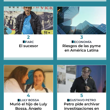
2
3
FARC
ECONOMÍA
El sucesor
Riesgos de las pyme
en América Latina
4
5
LULY BOSSA
GUSTAVO PETRO
Murió el hijo de Luly
Petro pide archivar
Bossa, Ángelo
investigaciones en