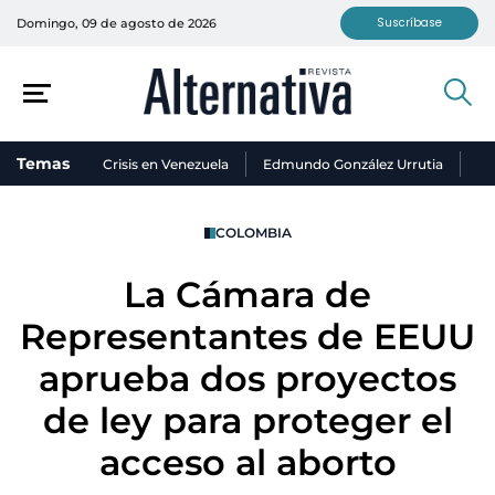
Suscríbase
Domingo, 09 de agosto de 2026
Temas
Crisis en Venezuela
Edmundo González Urrutia
Ni
COLOMBIA
La Cámara de
Representantes de EEUU
aprueba dos proyectos
de ley para proteger el
acceso al aborto