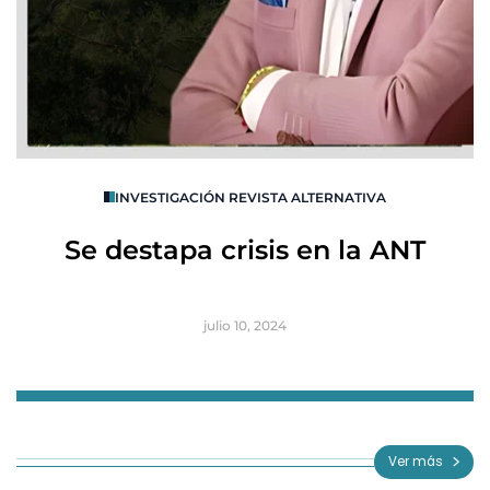
O
INVESTIGACIÓN REVISTA ALTERNATIVA
R
Se destapa crisis en la ANT
B
julio 10, 2024
Item
1
of
Ver más
3