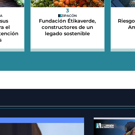
3
DA
ZIPACÓN
 sus
Fundación Étikaverde,
Riesgo
a el
constructores de un
Am
etención
legado sostenible
s