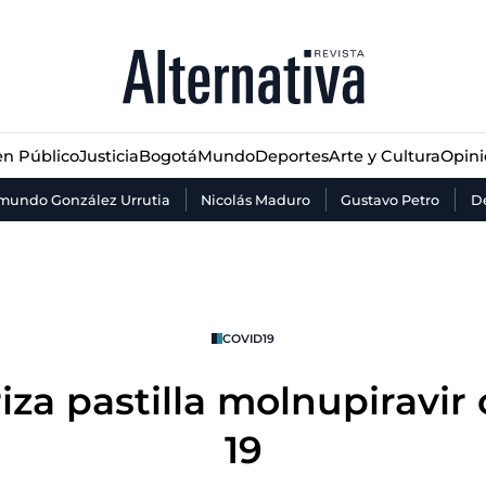
n Público
Justicia
Bogotá
Mundo
Deportes
Arte y Cultura
Opin
n Público
Justicia
Bogotá
Mundo
Deportes
Arte y Cultura
Opin
mundo González Urrutia
Nicolás Maduro
Gustavo Petro
De
COVID19
iza pastilla molnupiravir 
19