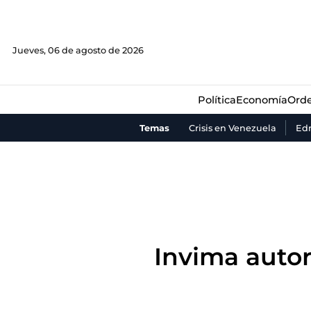
Política
Economía
Orde
Jueves, 06 de agosto de 2026
Política
Economía
Orde
Temas
Crisis en Venezuela
Ed
Invima autor