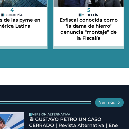
4
5
ECONOMÍA
MEDELLÍN
s de las pyme en
Exfiscal conocida como
érica Latina
‘la dama de hierro’
denuncia “montaje” de
la Fiscalía
Ver más
VERSIÓN ALTERNATIVA
📰 GUSTAVO PETRO UN CASO
CERRADO | Revista Alternativa | Ene