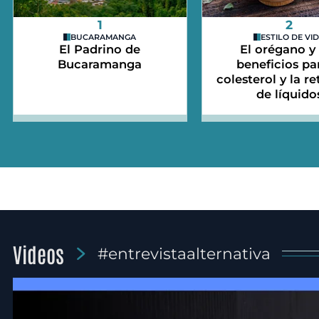
1
2
BUCARAMANGA
ESTILO DE VI
El Padrino de
El orégano y
Bucaramanga
beneficios par
colesterol y la r
de líquido
Videos
#entrevistaalternativa