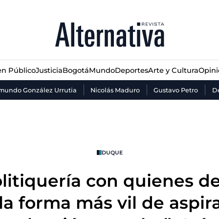
n Público
Justicia
Bogotá
Mundo
Deportes
Arte y Cultura
Opin
n Público
Justicia
Bogotá
Mundo
Deportes
Arte y Cultura
Opin
mundo González Urrutia
Nicolás Maduro
Gustavo Petro
De
DUQUE
litiquería con quienes d
la forma más vil de aspira