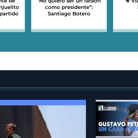
nte de
“No quiero ser un faraón
🎥 V
njuelito
como presidente”:
partido
Santiago Botero