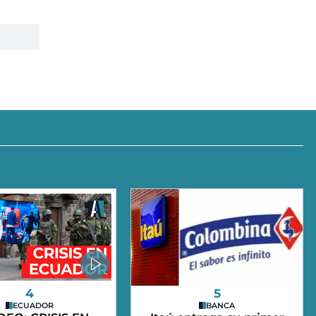
4
5
ECUADOR
BANCA