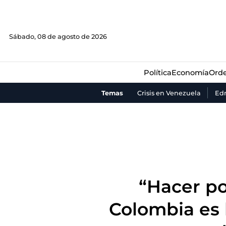
Política
Economía
Orde
Sábado, 08 de agosto de 2026
Política
Economía
Orde
Temas
Crisis en Venezuela
Ed
“Hacer po
Colombia es 