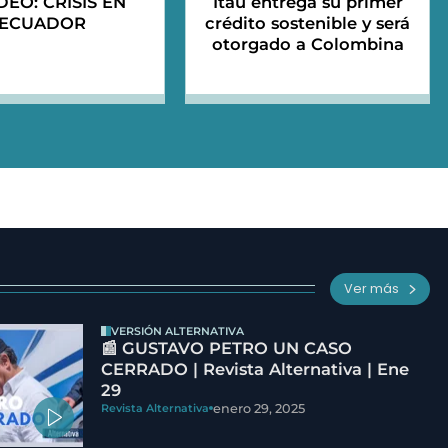
IDEO: CRISIS EN
Itaú entrega su primer
ECUADOR
crédito sostenible y será
otorgado a Colombina
Ver más
VERSIÓN ALTERNATIVA
📰 GUSTAVO PETRO UN CASO
CERRADO | Revista Alternativa | Ene
29
enero 29, 2025
Revista Alternativa