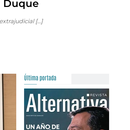
án Duque
xtrajudicial […]
Última portada