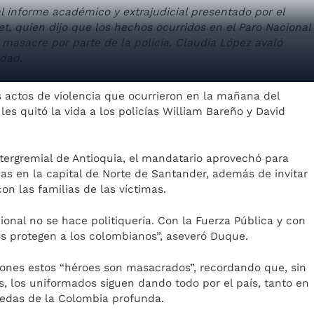
al informe académico y extrajudicial presentado por el
et, quien dijo que los hechos ocurridos en el Paro Nacional
masacre por parte de la policía. Claudia López avaló
idad.
 actos de violencia que ocurrieron en la mañana del
es quitó la vida a los policías William Bareño y David
ntergremial de Antioquia, el mandatario aprovechó para
das en la capital de Norte de Santander, además de invitar
on las familias de las víctimas.
cional no se hace politiquería. Con la Fuerza Pública y con
los protegen a los colombianos”, aseveró Duque.
ones estos “héroes son masacrados”, recordando que, sin
s, los uniformados siguen dando todo por el país, tanto en
redas de la Colombia profunda.