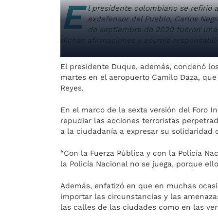
E
l presidente colombiano se refirió 
exdefensor del Pueblo, Carlos Negr
de septiembre de 2020 fueron una 
dichas afirmaciones y asumió responsabil
El presidente Duque, además, condenó los
martes en el aeropuerto Camilo Daza, que l
Reyes.
En el marco de la sexta versión del Foro I
repudiar las acciones terroristas perpetra
a la ciudadanía a expresar su solidaridad c
“Con la Fuerza Pública y con la Policía Na
la Policía Nacional no se juega, porque el
Además, enfatizó en que en muchas ocasi
importar las circunstancias y las amenaza
las calles de las ciudades como en las ve