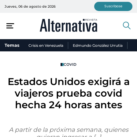
Suscríbase
Jueves, 06 de agosto de 2026
Temas
Crisis en Venezuela
Edmundo González Urrutia
Ni
COVID
Estados Unidos exigirá a
viajeros prueba covid
hecha 24 horas antes
A partir de la próxima semana, quienes