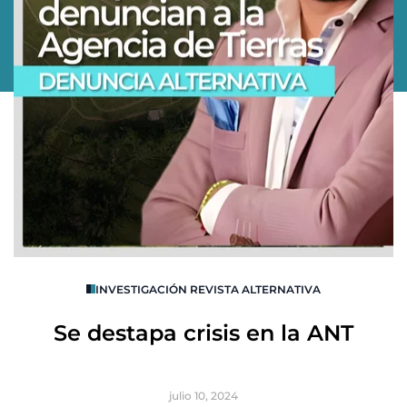
O
INVESTIGACIÓN REVISTA ALTERNATIVA
R
Se destapa crisis en la ANT
B
julio 10, 2024