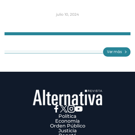
julio 10, 2024
Item
1
of
Ver más
3
Política
Economía
Orden Público
Justicia