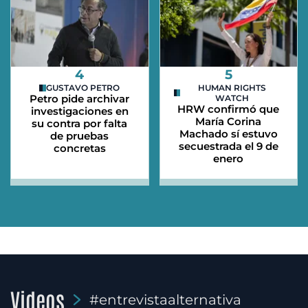
4
5
GUSTAVO PETRO
HUMAN RIGHTS
Petro pide archivar
WATCH
HRW confirmó que
investigaciones en
María Corina
su contra por falta
Machado sí estuvo
de pruebas
secuestrada el 9 de
concretas
enero
Videos
#entrevistaalternativa