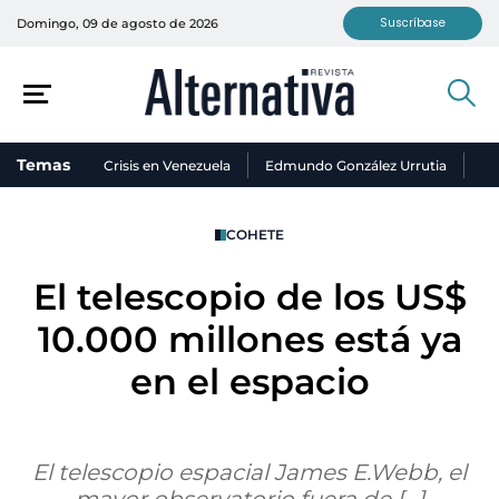
Suscríbase
Domingo, 09 de agosto de 2026
Temas
Crisis en Venezuela
Edmundo González Urrutia
Ni
COHETE
El telescopio de los US$
10.000 millones está ya
en el espacio
El telescopio espacial James E.Webb, el