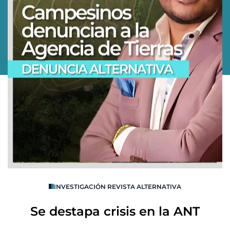
O
INVESTIGACIÓN REVISTA ALTERNATIVA
R
Se destapa crisis en la ANT
B