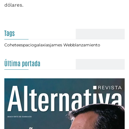
dólares.
Tags
Cohete
espacio
galaxias
james Webb
lanzamiento
Última portada