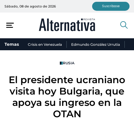
Suscríbase
Sábado, 08 de agosto de 2026
Temas
Crisis en Venezuela
Edmundo González Urrutia
Ni
RUSIA
El presidente ucraniano
visita hoy Bulgaria, que
apoya su ingreso en la
OTAN