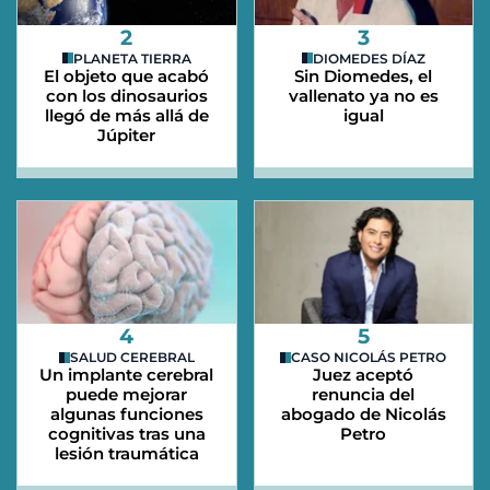
2
3
PLANETA TIERRA
DIOMEDES DÍAZ
El objeto que acabó
Sin Diomedes, el
con los dinosaurios
vallenato ya no es
llegó de más allá de
igual
Júpiter
4
5
SALUD CEREBRAL
CASO NICOLÁS PETRO
Un implante cerebral
Juez aceptó
puede mejorar
renuncia del
algunas funciones
abogado de Nicolás
cognitivas tras una
Petro
lesión traumática