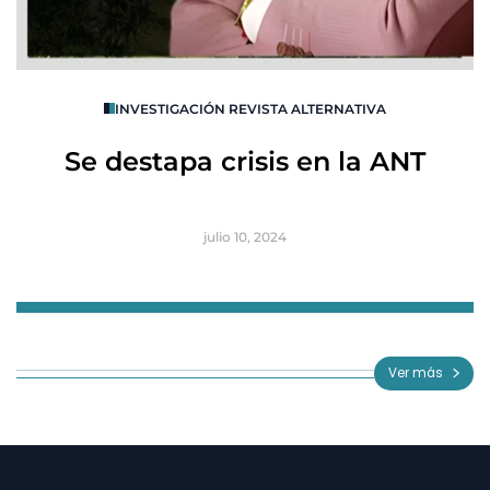
O
INVESTIGACIÓN REVISTA ALTERNATIVA
R
Se destapa crisis en la ANT
B
julio 10, 2024
Item
1
of
Ver más
3