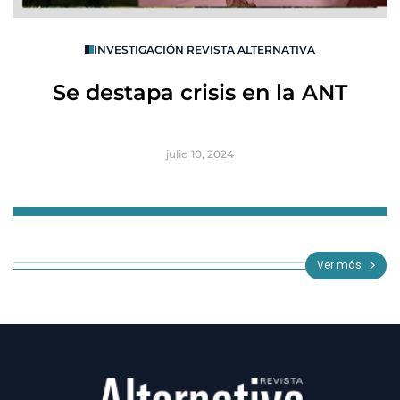
O
INVESTIGACIÓN REVISTA ALTERNATIVA
R
Se destapa crisis en la ANT
B
julio 10, 2024
Item
1
of
Ver más
3