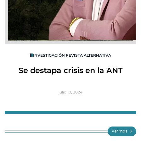
O
INVESTIGACIÓN REVISTA ALTERNATIVA
R
Se destapa crisis en la ANT
B
julio 10, 2024
Item
1
of
Ver más
3