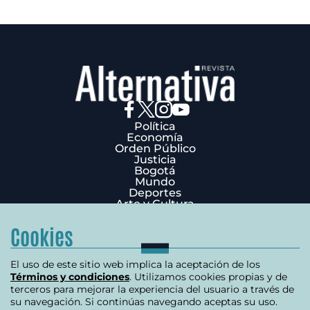
Política
Economía
Orden Público
Justicia
Bogotá
Mundo
Deportes
Arte y Cultura
Opinión
Edición Impresa
Cookies
¿Quiénes Somos?
Términos y condiciones
Política de privacidad
El uso de este sitio web implica la aceptación de los
Política de cookies
Términos y condiciones
. Utilizamos cookies propias y de
Contáctenos
terceros para mejorar la experiencia del usuario a través de
Carrera 7 # 75-51 Edificio Terpel Oficina 501
su navegación. Si continúas navegando aceptas su uso.