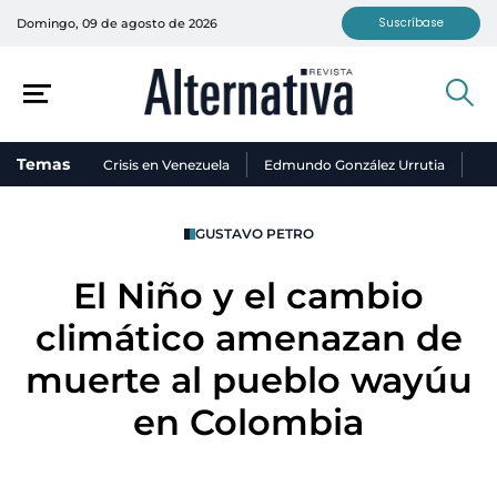
Suscríbase
Domingo, 09 de agosto de 2026
Temas
Crisis en Venezuela
Edmundo González Urrutia
Ni
GUSTAVO PETRO
El Niño y el cambio
climático amenazan de
muerte al pueblo wayúu
en Colombia