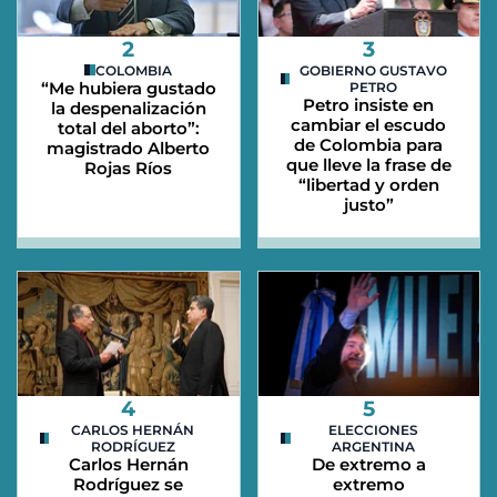
2
3
COLOMBIA
GOBIERNO GUSTAVO
“Me hubiera gustado
PETRO
Petro insiste en
la despenalización
cambiar el escudo
total del aborto”:
de Colombia para
magistrado Alberto
que lleve la frase de
Rojas Ríos
“libertad y orden
justo”
4
5
CARLOS HERNÁN
ELECCIONES
RODRÍGUEZ
ARGENTINA
Carlos Hernán
De extremo a
Rodríguez se
extremo