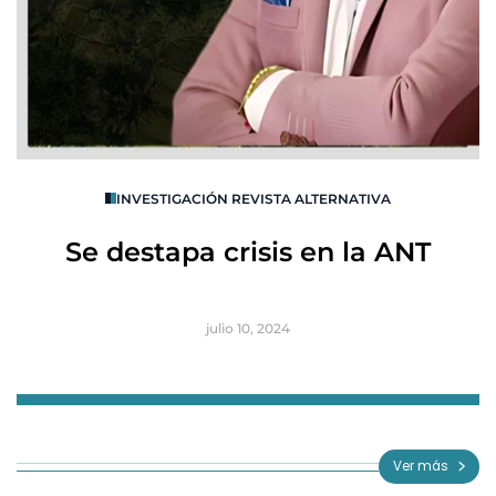
O
INVESTIGACIÓN REVISTA ALTERNATIVA
R
Se destapa crisis en la ANT
B
julio 10, 2024
Item
1
of
Ver más
3