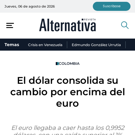
Suscríbase
Jueves, 06 de agosto de 2026
Temas
Crisis en Venezuela
Edmundo González Urrutia
Ni
COLOMBIA
El dólar consolida su
cambio por encima del
euro
El euro llegaba a caer hasta los 0,9952