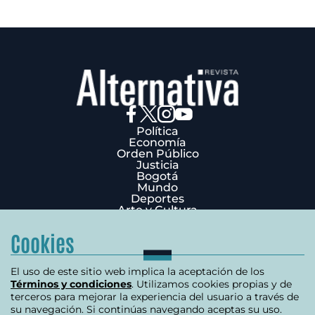
Política
Economía
Orden Público
Justicia
Bogotá
Mundo
Deportes
Arte y Cultura
Opinión
Edición Impresa
Cookies
¿Quiénes Somos?
Términos y condiciones
Política de privacidad
El uso de este sitio web implica la aceptación de los
Política de cookies
Términos y condiciones
. Utilizamos cookies propias y de
Contáctenos
terceros para mejorar la experiencia del usuario a través de
Carrera 7 # 75-51 Edificio Terpel Oficina 501
su navegación. Si continúas navegando aceptas su uso.