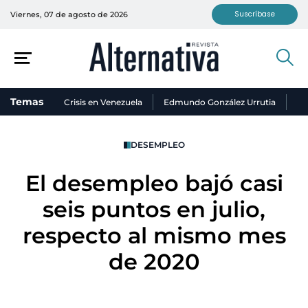
Suscríbase
Viernes, 07 de agosto de 2026
Temas
Crisis en Venezuela
Edmundo González Urrutia
Ni
DESEMPLEO
El desempleo bajó casi
seis puntos en julio,
respecto al mismo mes
de 2020