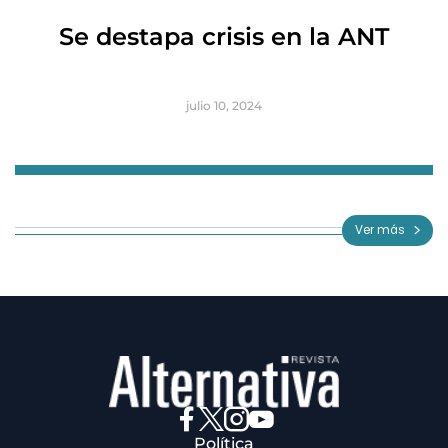
R
Se destapa crisis en la ANT
B
julio 10, 2024
Item
1
of
Ver más
3
Política