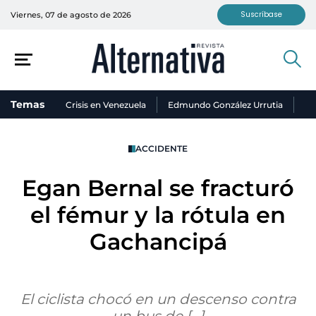
Suscríbase
Viernes, 07 de agosto de 2026
Temas
Crisis en Venezuela
Edmundo González Urrutia
Ni
ACCIDENTE
Egan Bernal se fracturó
el fémur y la rótula en
Gachancipá
El ciclista chocó en un descenso contra