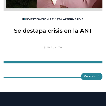
O
INVESTIGACIÓN REVISTA ALTERNATIVA
R
Se destapa crisis en la ANT
B
julio 10, 2024
Item
1
of
Ver más
3