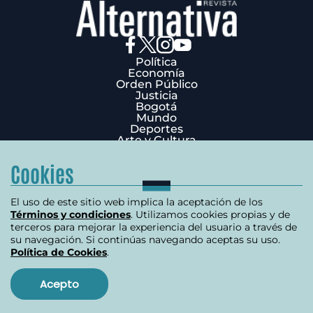
Política
Economía
Orden Público
Justicia
Bogotá
Mundo
Deportes
Arte y Cultura
Opinión
Edición Impresa
Cookies
¿Quiénes Somos?
Términos y condiciones
Política de privacidad
El uso de este sitio web implica la aceptación de los
Política de cookies
Términos y condiciones
. Utilizamos cookies propias y de
Contáctenos
terceros para mejorar la experiencia del usuario a través de
Carrera 7 # 75-51 Edificio Terpel Oficina 501
su navegación. Si continúas navegando aceptas su uso.
Política de Cookies
.
+57 (601) 3176506
Copyright 2026 | Derechos reservados
Acepto