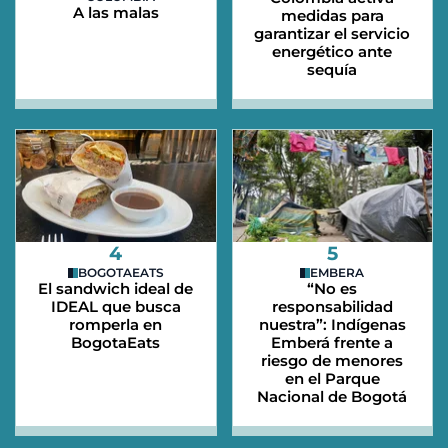
A las malas
medidas para
garantizar el servicio
energético ante
sequía
4
5
BOGOTAEATS
EMBERA
El sandwich ideal de
“No es
IDEAL que busca
responsabilidad
romperla en
nuestra”: Indígenas
BogotaEats
Emberá frente a
riesgo de menores
en el Parque
Nacional de Bogotá