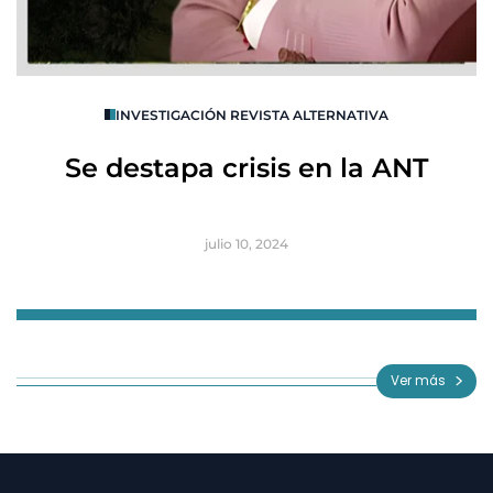
O
INVESTIGACIÓN REVISTA ALTERNATIVA
R
Se destapa crisis en la ANT
B
julio 10, 2024
Item
1
of
Ver más
3