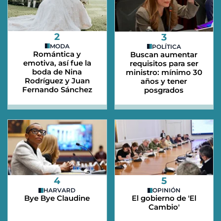
2
3
MODA
POLÍTICA
Romántica y
Buscan aumentar
emotiva, así fue la
requisitos para ser
boda de Nina
ministro: mínimo 30
Rodríguez y Juan
años y tener
Fernando Sánchez
posgrados
4
5
HARVARD
OPINIÓN
Bye Bye Claudine
El gobierno de 'El
Cambio'