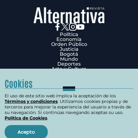
Política
Economía
Orden Público
Justicia
Bogotá
Mundo
Deportes
Arte y Cultura
Opinión
Edición Impresa
Cookies
¿Quiénes Somos?
Términos y condiciones
Política de privacidad
El uso de este sitio web implica la aceptación de los
Política de cookies
Términos y condiciones
. Utilizamos cookies propias y de
Contáctenos
terceros para mejorar la experiencia del usuario a través de
Carrera 7 # 75-51 Edificio Terpel Oficina 501
su navegación. Si continúas navegando aceptas su uso.
Política de Cookies
.
+57 (601) 3176506
Copyright 2026 | Derechos reservados
Acepto