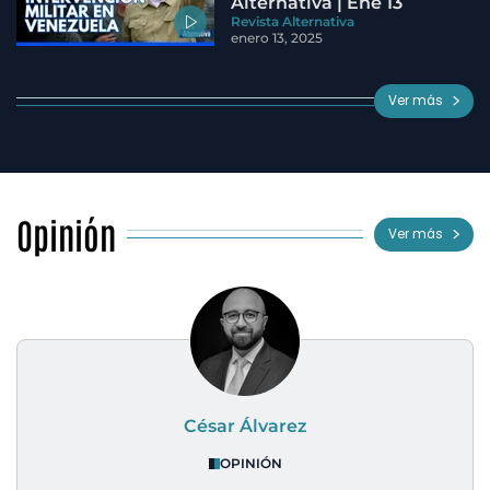
Alternativa | Ene 13
Revista Alternativa
enero 13, 2025
Ver más
Opinión
Ver más
César Álvarez
OPINIÓN