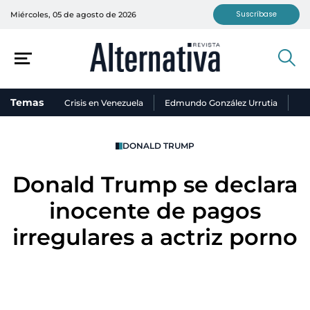
Suscríbase
Miércoles, 05 de agosto de 2026
Temas
Crisis en Venezuela
Edmundo González Urrutia
Ni
DONALD TRUMP
Donald Trump se declara
inocente de pagos
irregulares a actriz porno