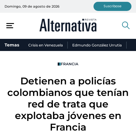
Suscríbase
Domingo, 09 de agosto de 2026
Temas
Crisis en Venezuela
Edmundo González Urrutia
Ni
FRANCIA
Detienen a policías
colombianos que tenían
red de trata que
explotaba jóvenes en
Francia