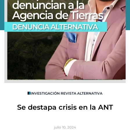
O
INVESTIGACIÓN REVISTA ALTERNATIVA
R
Se destapa crisis en la ANT
B
julio 10, 2024