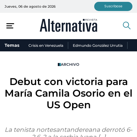
Suscríbase
Jueves, 06 de agosto de 2026
Temas
Crisis en Venezuela
Edmundo González Urrutia
Ni
ARCHIVO
Debut con victoria para
María Camila Osorio en el
US Open
La tenista nortesantandereana derrotó 6-