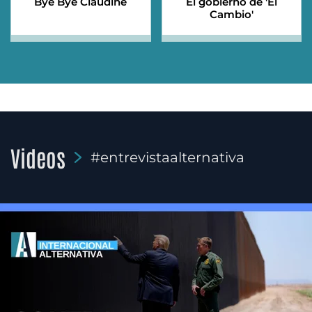
Bye Bye Claudine
El gobierno de 'El
Cambio'
Videos
#entrevistaalternativa