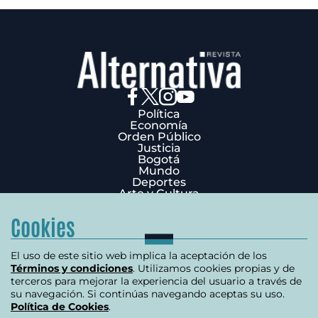
Política
Economía
Orden Público
Justicia
Bogotá
Mundo
Deportes
Arte y Cultura
Opinión
Edición Impresa
Cookies
¿Quiénes Somos?
Términos y condiciones
Política de privacidad
El uso de este sitio web implica la aceptación de los
Política de cookies
Términos y condiciones
. Utilizamos cookies propias y de
Contáctenos
terceros para mejorar la experiencia del usuario a través de
Carrera 7 # 75-51 Edificio Terpel Oficina 501
su navegación. Si continúas navegando aceptas su uso.
Política de Cookies
.
+57 (601) 3176506