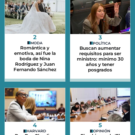
2
3
MODA
POLÍTICA
Romántica y
Buscan aumentar
emotiva, así fue la
requisitos para ser
boda de Nina
ministro: mínimo 30
Rodríguez y Juan
años y tener
Fernando Sánchez
posgrados
4
5
HARVARD
OPINIÓN