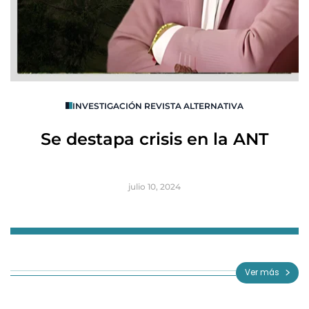
O
INVESTIGACIÓN REVISTA ALTERNATIVA
R
Se destapa crisis en la ANT
B
julio 10, 2024
Item
1
of
Ver más
3