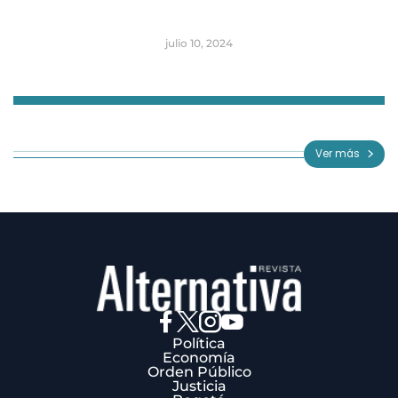
julio 10, 2024
Item
1
of
Ver más
3
Política
Economía
Orden Público
Justicia