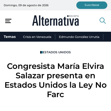
Suscríbase
Domingo, 09 de agosto de 2026
Temas
Crisis en Venezuela
Edmundo González Urrutia
Ni
ESTADOS UNIDOS
Congresista María Elvira
Salazar presenta en
Estados Unidos la Ley No
Farc