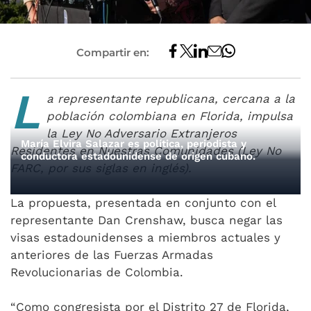
Compartir en:
L
a representante republicana, cercana a la
población colombiana en Florida, impulsa
la Ley No Adversario Extranjeros
María Elvira Salazar es política, periodista y
Residentes en Nuestras Comunidades (Ley No
conductora estadounidense de origen cubano.
FARC, por sus siglas en inglés).
La propuesta, presentada en conjunto con el
representante Dan Crenshaw, busca negar las
visas estadounidenses a miembros actuales y
anteriores de las Fuerzas Armadas
Revolucionarias de Colombia.
“Como congresista por el Distrito 27 de Florida,