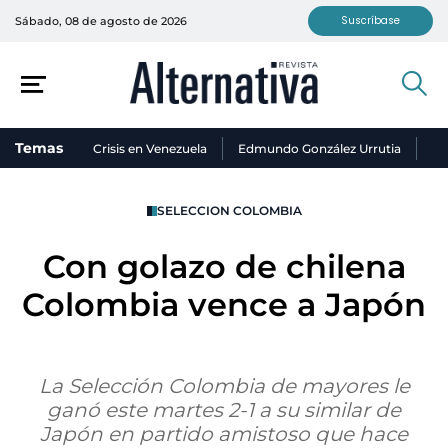
Suscríbase
Sábado, 08 de agosto de 2026
Temas
Crisis en Venezuela
Edmundo González Urrutia
Ni
SELECCION COLOMBIA
Con golazo de chilena
Colombia vence a Japón
La Selección Colombia de mayores le
ganó este martes 2-1 a su similar de
Japón en partido amistoso que hace