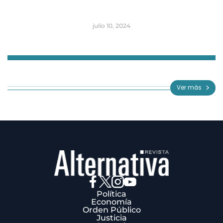
julio 10, 2024
Item
1
of
Ver más
3
Política
Economía
Orden Público
Justicia