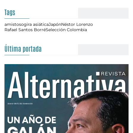
Tags
amistoso
gira asiática
Japón
Néstor Lorenzo
Rafael Santos Borré
Selección Colombia
Última portada