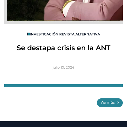
O
INVESTIGACIÓN REVISTA ALTERNATIVA
R
Se destapa crisis en la ANT
B
julio 10, 2024
Item
1
of
Ver más
3