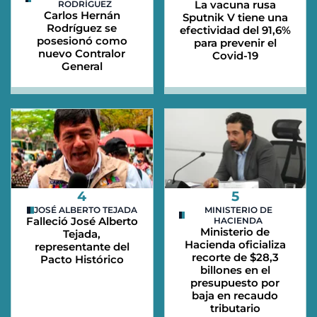
La vacuna rusa
RODRÍGUEZ
Carlos Hernán
Sputnik V tiene una
Rodríguez se
efectividad del 91,6%
posesionó como
para prevenir el
nuevo Contralor
Covid-19
General
4
5
JOSÉ ALBERTO TEJADA
MINISTERIO DE
Falleció José Alberto
HACIENDA
Ministerio de
Tejada,
Hacienda oficializa
representante del
recorte de $28,3
Pacto Histórico
billones en el
presupuesto por
baja en recaudo
tributario