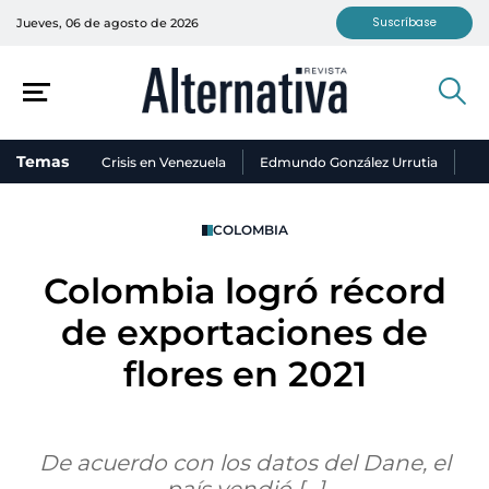
Suscríbase
Jueves, 06 de agosto de 2026
Temas
Crisis en Venezuela
Edmundo González Urrutia
Ni
COLOMBIA
Colombia logró récord
de exportaciones de
flores en 2021
De acuerdo con los datos del Dane, el