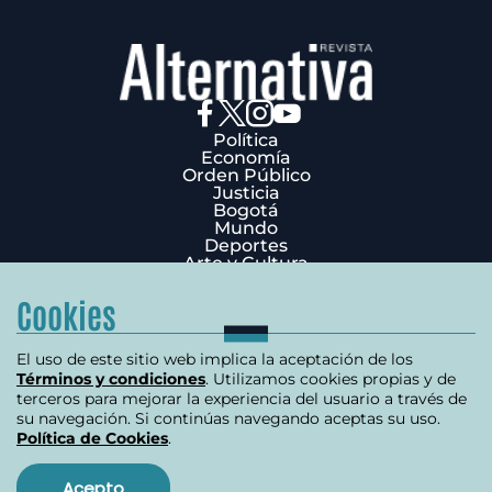
Política
Economía
Orden Público
Justicia
Bogotá
Mundo
Deportes
Arte y Cultura
Opinión
Edición Impresa
Cookies
¿Quiénes Somos?
Términos y condiciones
Política de privacidad
El uso de este sitio web implica la aceptación de los
Política de cookies
Términos y condiciones
. Utilizamos cookies propias y de
Contáctenos
terceros para mejorar la experiencia del usuario a través de
Carrera 7 # 75-51 Edificio Terpel Oficina 501
su navegación. Si continúas navegando aceptas su uso.
Política de Cookies
.
+57 (601) 3176506
Copyright 2026 | Derechos reservados
Acepto