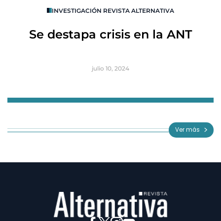
INVESTIGACIÓN REVISTA ALTERNATIVA
R
Se destapa crisis en la ANT
B
julio 10, 2024
Item
1
of
Ver más
3