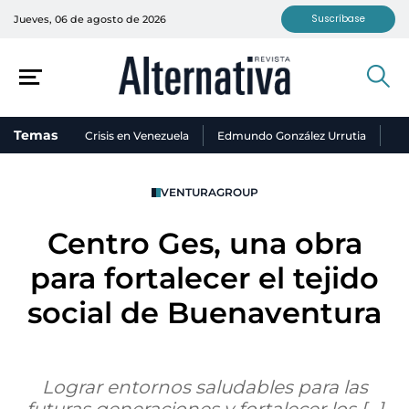
Suscríbase
Jueves, 06 de agosto de 2026
Temas
Crisis en Venezuela
Edmundo González Urrutia
Ni
VENTURAGROUP
Centro Ges, una obra
para fortalecer el tejido
social de Buenaventura
Lograr entornos saludables para las