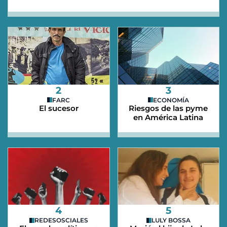
2
3
FARC
ECONOMÍA
El sucesor
Riesgos de las pyme
en América Latina
4
5
REDESOSCIALES
LULY BOSSA