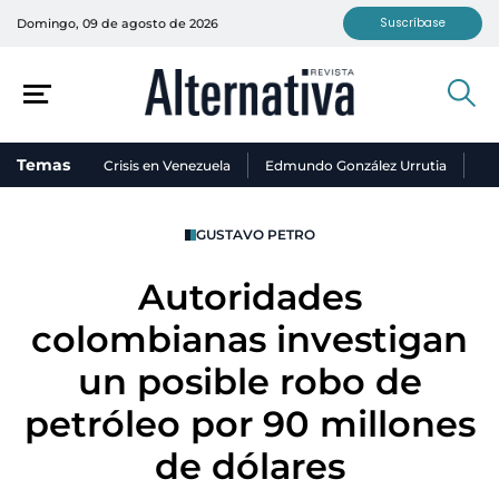
Suscríbase
Domingo, 09 de agosto de 2026
Temas
Crisis en Venezuela
Edmundo González Urrutia
Ni
GUSTAVO PETRO
Autoridades
colombianas investigan
un posible robo de
petróleo por 90 millones
de dólares