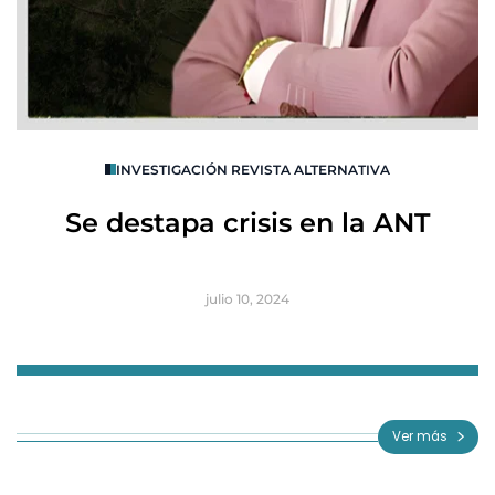
O
INVESTIGACIÓN REVISTA ALTERNATIVA
R
Se destapa crisis en la ANT
B
julio 10, 2024
Item
1
of
Ver más
3