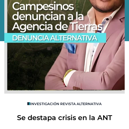
O
INVESTIGACIÓN REVISTA ALTERNATIVA
R
Se destapa crisis en la ANT
B