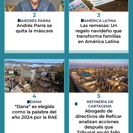
2
3
ANDRÉS PARRA
AMÉRICA LATINA
Andrés Parra se
Las remesas: Un
quita la máscara
regalo navideño que
transforma familias
en América Latina
4
5
DANA
REFINERÍA DE
“Dana” es elegida
CARTAGENA
Abogado de
como la palabra del
directivos de Reficar
año 2024 por la RAE
analizan acciones
después que
Tribunal anuló fallo