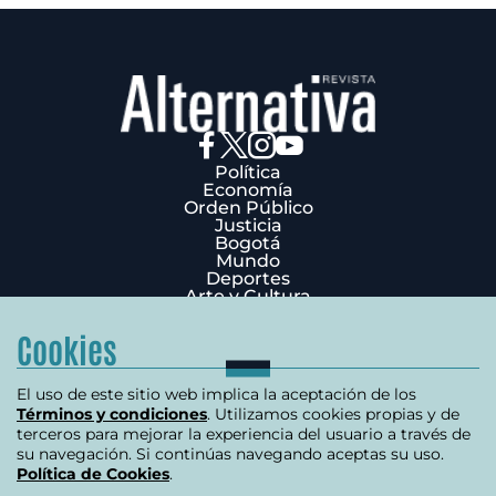
Política
Economía
Orden Público
Justicia
Bogotá
Mundo
Deportes
Arte y Cultura
Opinión
Edición Impresa
Cookies
¿Quiénes Somos?
Términos y condiciones
Política de privacidad
El uso de este sitio web implica la aceptación de los
Política de cookies
Términos y condiciones
. Utilizamos cookies propias y de
Contáctenos
terceros para mejorar la experiencia del usuario a través de
Carrera 7 # 75-51 Edificio Terpel Oficina 501
su navegación. Si continúas navegando aceptas su uso.
Política de Cookies
.
+57 (601) 3176506