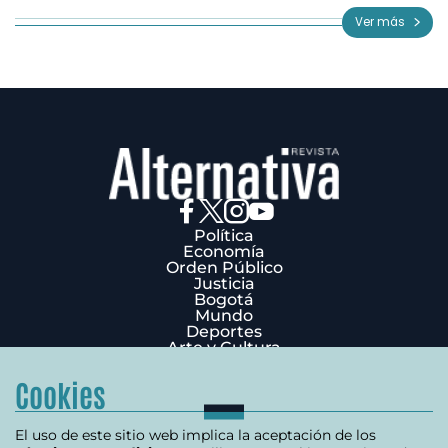
of
Ver más
3
Política
Economía
Orden Público
Justicia
Bogotá
Mundo
Deportes
Arte y Cultura
Opinión
Edición Impresa
Cookies
¿Quiénes Somos?
Términos y condiciones
Política de privacidad
El uso de este sitio web implica la aceptación de los
Política de cookies