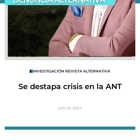
O
INVESTIGACIÓN REVISTA ALTERNATIVA
R
Se destapa crisis en la ANT
B
julio 10, 2024
Item
1