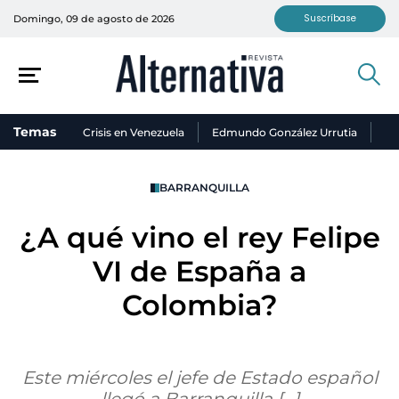
Suscríbase
Domingo, 09 de agosto de 2026
Temas
Crisis en Venezuela
Edmundo González Urrutia
Ni
BARRANQUILLA
¿A qué vino el rey Felipe
VI de España a
Colombia?
Este miércoles el jefe de Estado español