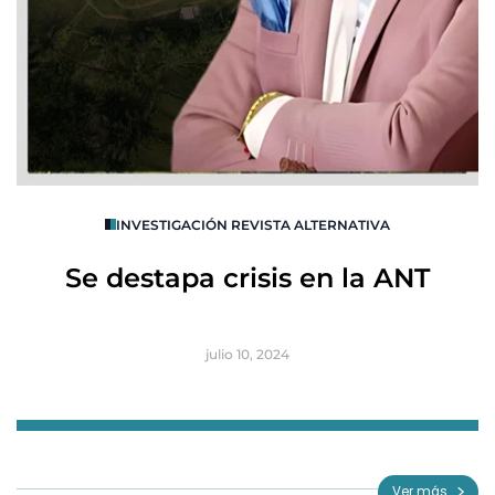
O
INVESTIGACIÓN REVISTA ALTERNATIVA
R
Se destapa crisis en la ANT
B
julio 10, 2024
Item
1
of
Ver más