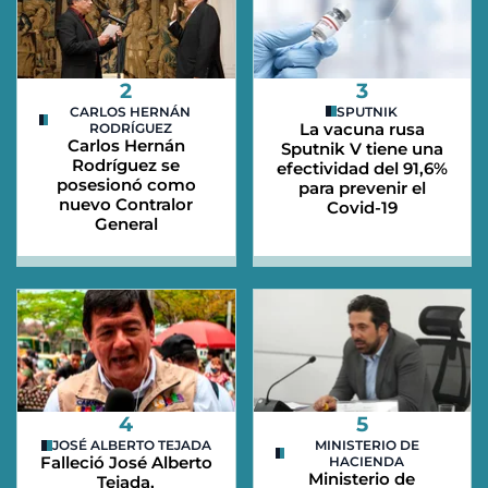
2
3
CARLOS HERNÁN
SPUTNIK
La vacuna rusa
RODRÍGUEZ
Carlos Hernán
Sputnik V tiene una
Rodríguez se
efectividad del 91,6%
posesionó como
para prevenir el
nuevo Contralor
Covid-19
General
4
5
JOSÉ ALBERTO TEJADA
MINISTERIO DE
Falleció José Alberto
HACIENDA
Ministerio de
Tejada,