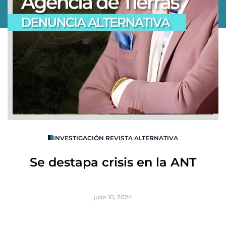
O
INVESTIGACIÓN REVISTA ALTERNATIVA
R
Se destapa crisis en la ANT
B
julio 10, 2024